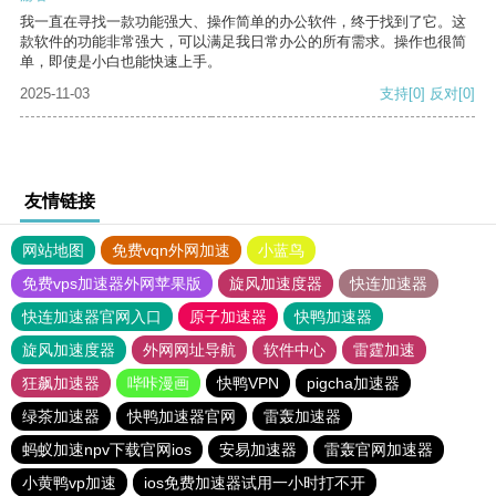
我一直在寻找一款功能强大、操作简单的办公软件，终于找到了它。这
款软件的功能非常强大，可以满足我日常办公的所有需求。操作也很简
单，即使是小白也能快速上手。
2025-11-03
支持
[0]
反对
[0]
友情链接
网站地图
免费vqn外网加速
小蓝鸟
免费vps加速器外网苹果版
旋风加速度器
快连加速器
快连加速器官网入口
原子加速器
快鸭加速器
旋风加速度器
外网网址导航
软件中心
雷霆加速
狂飙加速器
哔咔漫画
快鸭VPN
pigcha加速器
绿茶加速器
快鸭加速器官网
雷轰加速器
蚂蚁加速npv下载官网ios
安易加速器
雷轰官网加速器
小黄鸭vp加速
ios免费加速器试用一小时打不开