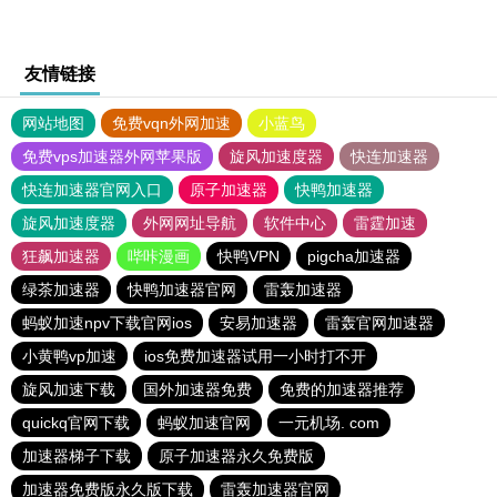
友情链接
网站地图
免费vqn外网加速
小蓝鸟
免费vps加速器外网苹果版
旋风加速度器
快连加速器
快连加速器官网入口
原子加速器
快鸭加速器
旋风加速度器
外网网址导航
软件中心
雷霆加速
狂飙加速器
哔咔漫画
快鸭VPN
pigcha加速器
绿茶加速器
快鸭加速器官网
雷轰加速器
蚂蚁加速npv下载官网ios
安易加速器
雷轰官网加速器
小黄鸭vp加速
ios免费加速器试用一小时打不开
旋风加速下载
国外加速器免费
免费的加速器推荐
quickq官网下载
蚂蚁加速官网
一元机场. com
加速器梯子下载
原子加速器永久免费版
加速器免费版永久版下载
雷轰加速器官网