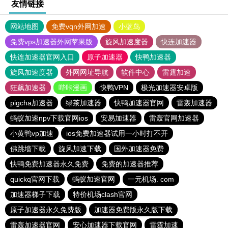
友情链接
网站地图
免费vqn外网加速
小蓝鸟
免费vps加速器外网苹果版
旋风加速度器
快连加速器
快连加速器官网入口
原子加速器
快鸭加速器
旋风加速度器
外网网址导航
软件中心
雷霆加速
狂飙加速器
哔咔漫画
快鸭VPN
极光加速器安卓版
pigcha加速器
绿茶加速器
快鸭加速器官网
雷轰加速器
蚂蚁加速npv下载官网ios
安易加速器
雷轰官网加速器
小黄鸭vp加速
ios免费加速器试用一小时打不开
佛跳墙下载
旋风加速下载
国外加速器免费
快鸭免费加速器永久免费
免费的加速器推荐
quickq官网下载
蚂蚁加速官网
一元机场. com
加速器梯子下载
特价机场clash官网
原子加速器永久免费版
加速器免费版永久版下载
雷轰加速器官网
安心加速器下载官网
雷霆加速