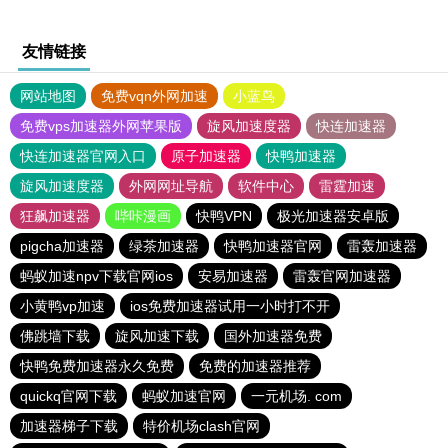
友情链接
网站地图
免费vqn外网加速
小蓝鸟
免费vps加速器外网苹果版
旋风加速度器
快连加速器
快连加速器官网入口
原子加速器
快鸭加速器
旋风加速度器
外网网址导航
软件中心
雷霆加速
狂飙加速器
哔咔漫画
快鸭VPN
极光加速器安卓版
pigcha加速器
绿茶加速器
快鸭加速器官网
雷轰加速器
蚂蚁加速npv下载官网ios
安易加速器
雷轰官网加速器
小黄鸭vp加速
ios免费加速器试用一小时打不开
佛跳墙下载
旋风加速下载
国外加速器免费
快鸭免费加速器永久免费
免费的加速器推荐
quickq官网下载
蚂蚁加速官网
一元机场. com
加速器梯子下载
特价机场clash官网