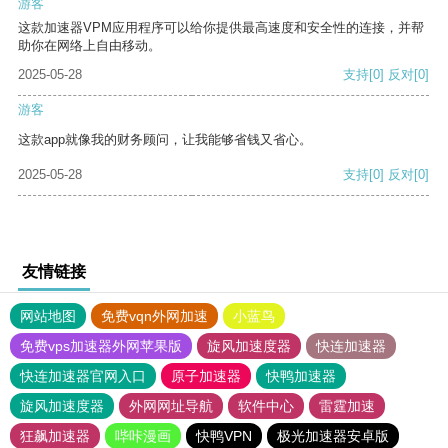
游客
这款加速器VPM应用程序可以给你提供最高速度和安全性的连接，并帮
助你在网络上自由移动。
2025-05-28
支持
[0]
反对
[0]
游客
这款app就像我的财务顾问，让我能够省钱又省心。
2025-05-28
支持
[0]
反对
[0]
友情链接
网站地图
免费vqn外网加速
小蓝鸟
免费vps加速器外网苹果版
旋风加速度器
快连加速器
快连加速器官网入口
原子加速器
快鸭加速器
旋风加速度器
外网网址导航
软件中心
雷霆加速
狂飙加速器
哔咔漫画
快鸭VPN
极光加速器安卓版