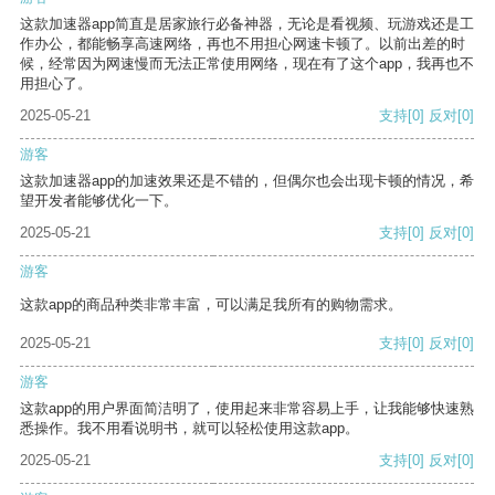
这款加速器app简直是居家旅行必备神器，无论是看视频、玩游戏还是工
作办公，都能畅享高速网络，再也不用担心网速卡顿了。以前出差的时
候，经常因为网速慢而无法正常使用网络，现在有了这个app，我再也不
用担心了。
2025-05-21
支持
[0]
反对
[0]
游客
这款加速器app的加速效果还是不错的，但偶尔也会出现卡顿的情况，希
望开发者能够优化一下。
2025-05-21
支持
[0]
反对
[0]
游客
这款app的商品种类非常丰富，可以满足我所有的购物需求。
2025-05-21
支持
[0]
反对
[0]
游客
这款app的用户界面简洁明了，使用起来非常容易上手，让我能够快速熟
悉操作。我不用看说明书，就可以轻松使用这款app。
2025-05-21
支持
[0]
反对
[0]