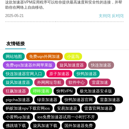
这款加速器VPM应用程序可以给你提供最高速度和安全性的连接，并帮
助你在网络上自由移动。
2025-05-21
支持
[0]
反对
[0]
友情链接
网站地图
免费vqn外网加速
小蓝鸟
免费vps加速器外网苹果版
旋风加速度器
快连加速器
快连加速器官网入口
原子加速器
快鸭加速器
旋风加速度器
外网网址导航
软件中心
雷霆加速
狂飙加速器
哔咔漫画
快鸭VPN
极光加速器安卓版
pigcha加速器
绿茶加速器
快鸭加速器官网
雷轰加速器
蚂蚁加速npv下载官网ios
安易加速器
雷轰官网加速器
小黄鸭vp加速
ios免费加速器试用一小时打不开
佛跳墙下载
旋风加速下载
国外加速器免费