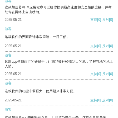
游客
这款加速器VPM应用程序可以给你提供最高速度和安全性的连接，并帮
助你在网络上自由移动。
2025-05-21
支持
[0]
反对
[0]
游客
这款软件的界面设计非常简洁，一目了然。
2025-05-21
支持
[0]
反对
[0]
游客
这款app是我旅行的好帮手，让我能够轻松找到目的地，了解当地的风土
人情。
2025-05-21
支持
[0]
反对
[0]
游客
这款软件的功能非常强大，使用起来非常方便。
2025-05-21
支持
[0]
反对
[0]
游客
这款加速器app的价格有点贵，可以适当降低一些，这样会更加亲民。