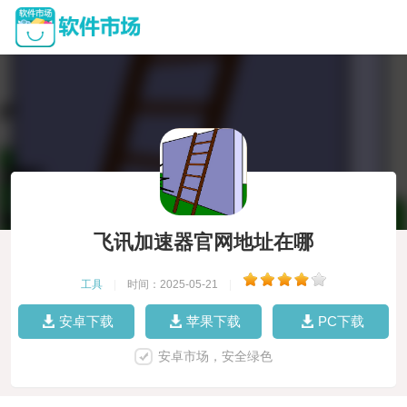
飞讯加速器官网地址在哪
工具
|
时间：2025-05-21
|
安卓下载
苹果下载
PC下载
安卓市场，安全绿色