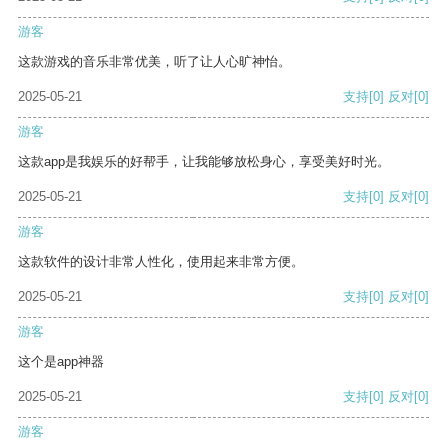
游客
这款游戏的音乐非常优美，听了让人心旷神怡。
2025-05-21
支持
[0]
反对
[0]
游客
这款app是我娱乐的好帮手，让我能够放松身心，享受美好时光。
2025-05-21
支持
[0]
反对
[0]
游客
这款软件的设计非常人性化，使用起来非常方便。
2025-05-21
支持
[0]
反对
[0]
游客
这个是app神器
2025-05-21
支持
[0]
反对
[0]
游客