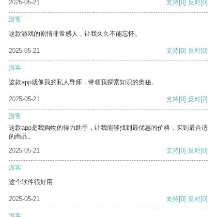
2025-05-21
支持
[0]
反对
[0]
游客
这款游戏的剧情非常感人，让我久久不能忘怀。
2025-05-21
支持
[0]
反对
[0]
游客
这款app就像我的私人导师，带领我探索知识的奥秘。
2025-05-21
支持
[0]
反对
[0]
游客
这款app是我购物的得力助手，让我能够找到最优惠的价格，买到最合适
的商品。
2025-05-21
支持
[0]
反对
[0]
游客
这个软件很好用
2025-05-21
支持
[0]
反对
[0]
游客