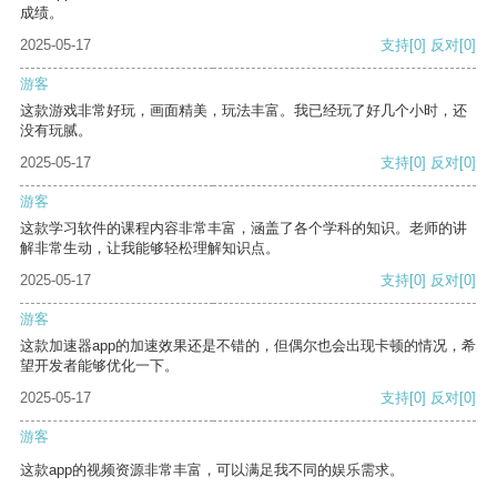
成绩。
2025-05-17
支持
[0]
反对
[0]
游客
这款游戏非常好玩，画面精美，玩法丰富。我已经玩了好几个小时，还
没有玩腻。
2025-05-17
支持
[0]
反对
[0]
游客
这款学习软件的课程内容非常丰富，涵盖了各个学科的知识。老师的讲
解非常生动，让我能够轻松理解知识点。
2025-05-17
支持
[0]
反对
[0]
游客
这款加速器app的加速效果还是不错的，但偶尔也会出现卡顿的情况，希
望开发者能够优化一下。
2025-05-17
支持
[0]
反对
[0]
游客
这款app的视频资源非常丰富，可以满足我不同的娱乐需求。