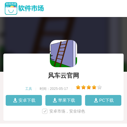
风车云官网
工具
|
时间：2025-05-17
|
安卓下载
苹果下载
PC下载
安卓市场，安全绿色